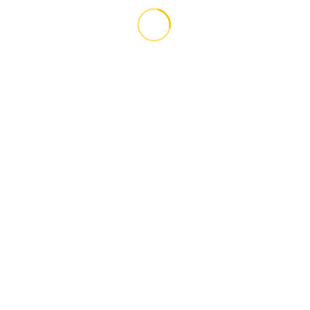
.....