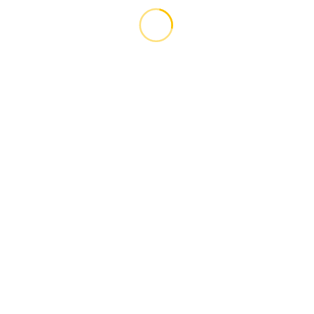
.....