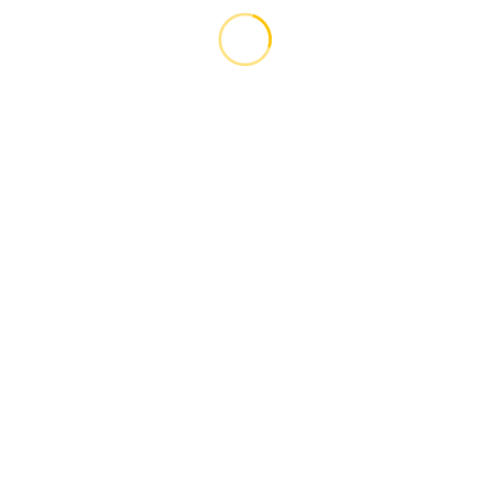
.....